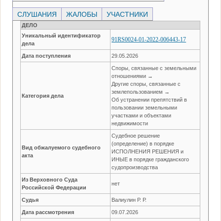
СЛУШАНИЯ
ЖАЛОБЫ
УЧАСТНИКИ
ДЕЛО
Уникальный идентификатор
91RS0024-01-2022-006443-17
дела
Дата поступления
29.05.2026
Споры, связанные с земельными
отношениями →
Другие споры, связанные с
землепользованием →
Категория дела
Об устранении препятствий в
пользовании земельными
участками и объектами
недвижимости
Судебное решение
(определение) в порядке
Вид обжалуемого судебного
ИСПОЛНЕНИЯ РЕШЕНИЯ и
акта
ИНЫЕ в порядке гражданского
судопроизводства
Из Верховного Суда
нет
Российской Федерации
Судья
Валиулин Р. Р.
Дата рассмотрения
09.07.2026