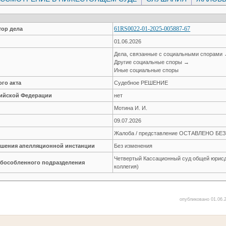
61RS0022-01-2025-005887-67
ор дела
01.06.2026
Дела, связанные с социальными спорами
Другие социальные споры →
Иные социальные споры
го акта
Судебное РЕШЕНИЕ
сийской Федерации
нет
Мотина И. И.
09.07.2026
Жалоба / представление ОСТАВЛЕНО Б
решения апелляционной инстанции
Без изменения
Четвертый Кассационный суд общей юрисд
обособленного подразделения
коллегия)
опубликовано 01.06.2