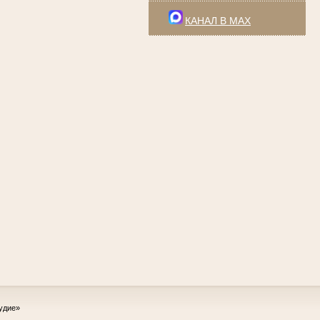
КАНАЛ В MAX
удие»