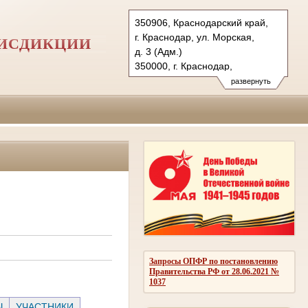
350906, Краснодарский край,
г. Краснодар, ул. Морская,
РИСДИКЦИИ
д. 3 (Адм.)
350000, г. Краснодар,
ул. Красная, д.113 (Уг.)
развернуть
350907, г. Краснодар,
ул. Дзержинского, д. 5 (Гр.)
Тел.: (861) 219-24-00
4kas@sudrf.ru
Запросы ОПФР по постановлению
Правительства РФ от 28.06.2021 №
1037
Ы
УЧАСТНИКИ