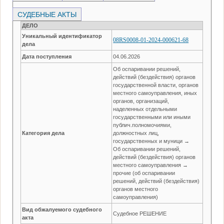
СУДЕБНЫЕ АКТЫ
ДЕЛО
Уникальный идентификатор
08RS0008-01-2024-000621-68
дела
Дата поступления
04.06.2026
Об оспаривании решений,
действий (бездействия) органов
государственной власти, органов
местного самоуправления, иных
органов, организаций,
наделенных отдельными
государственными или иными
публич.полномочиями,
Категория дела
должностных лиц,
государственных и муници →
Об оспаривании решений,
действий (бездействия) органов
местного самоуправления →
прочие (об оспаривании
решений, действий (бездействия)
органов местного
самоуправления)
Вид обжалуемого судебного
Судебное РЕШЕНИЕ
акта