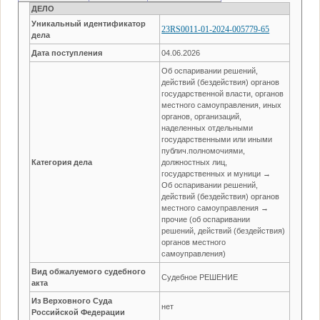
ДЕЛО
Уникальный идентификатор
23RS0011-01-2024-005779-65
дела
Дата поступления
04.06.2026
Об оспаривании решений,
действий (бездействия) органов
государственной власти, органов
местного самоуправления, иных
органов, организаций,
наделенных отдельными
государственными или иными
публич.полномочиями,
Категория дела
должностных лиц,
государственных и муници →
Об оспаривании решений,
действий (бездействия) органов
местного самоуправления →
прочие (об оспаривании
решений, действий (бездействия)
органов местного
самоуправления)
Вид обжалуемого судебного
Судебное РЕШЕНИЕ
акта
Из Верховного Суда
нет
Российской Федерации