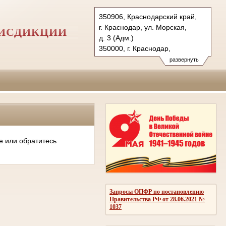
350906, Краснодарский край,
г. Краснодар, ул. Морская,
РИСДИКЦИИ
д. 3 (Адм.)
350000, г. Краснодар,
ул. Красная, д.113 (Уг.)
развернуть
350907, г. Краснодар,
ул. Дзержинского, д. 5 (Гр.)
Тел.: (861) 219-24-00
4kas@sudrf.ru
е или обратитесь
Запросы ОПФР по постановлению
Правительства РФ от 28.06.2021 №
1037