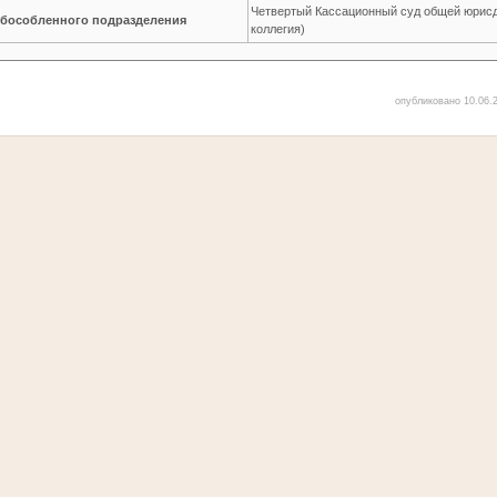
Четвертый Кассационный суд общей юрисд
обособленного подразделения
коллегия)
опубликовано 10.06.2