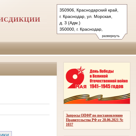
350906, Краснодарский край,
г. Краснодар, ул. Морская,
РИСДИКЦИИ
д. 3 (Адм.)
350000, г. Краснодар,
ул. Красная, д.113 (Уг.)
развернуть
350907, г. Краснодар,
ул. Дзержинского, д. 5 (Гр.)
Тел.: (861) 219-24-00
4kas@sudrf.ru
Запросы ОПФР по постановлению
Правительства РФ от 28.06.2021 №
1037
НИКИ