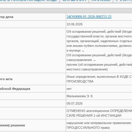
34OS0000-01-2026-000253-33
ор дела
10.06.2026
Об оспаривании решений, действий (безде
государственной власти, органов местног
органов, организаций, наделенных отдел
или иными публич.полномочиями, должнос
и муници →
Об оспаривании решений, действий (безде
самоуправления →
прочие (об оспаривании решений, действий
местного самоуправления)
Иные определения, вынесенные В ХОДЕ
го акта
ПРОИЗВОДСТВА
сийской Федерации
нет
Мальманова Э. К.
09.07.2026
ОТМЕНЕНО апелляционное ОПРЕДЕЛЕНИ
СИЛЕ РЕШЕНИЯ 1-ой ИНСТАНЦИИ
нарушение или неправильное применение
нения) решения
ПРОЦЕССУАЛЬНОГО права