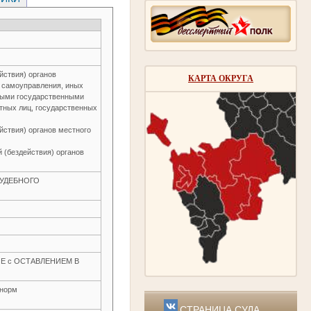
йствия) органов
КАРТА ОКРУГА
о самоуправления, иных
ьными государственными
тных лиц, государственных
йствия) органов местного
 (бездействия) органов
 СУДЕБНОГО
Е с ОСТАВЛЕНИЕМ В
 норм
СТРАНИЦА СУДА