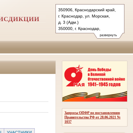
350906, Краснодарский край,
г. Краснодар, ул. Морская,
РИСДИКЦИИ
д. 3 (Адм.)
350000, г. Краснодар,
ул. Красная, д.113 (Уг.)
развернуть
350907, г. Краснодар,
ул. Дзержинского, д. 5 (Гр.)
Тел.: (861) 219-24-00
4kas@sudrf.ru
Запросы ОПФР по постановлению
Правительства РФ от 28.06.2021 №
1037
Ы
УЧАСТНИКИ