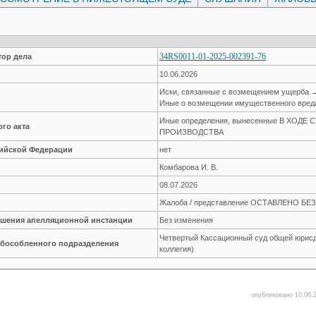
34RS0011-01-2025-002391-76
ор дела
10.06.2026
Иски, связанные с возмещением ущерба 
Иные о возмещении имущественного вред
Иные определения, вынесенные В ХОДЕ
го акта
ПРОИЗВОДСТВА
сийской Федерации
нет
Комбарова И. В.
08.07.2026
Жалоба / представление ОСТАВЛЕНО Б
решения апелляционной инстанции
Без изменения
Четвертый Кассационный суд общей юрисд
обособленного подразделения
коллегия)
опубликовано 10.06.2