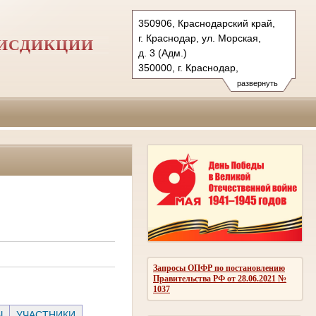
350906, Краснодарский край,
г. Краснодар, ул. Морская,
РИСДИКЦИИ
д. 3 (Адм.)
350000, г. Краснодар,
ул. Красная, д.113 (Уг.)
развернуть
350907, г. Краснодар,
ул. Дзержинского, д. 5 (Гр.)
Тел.: (861) 219-24-00
4kas@sudrf.ru
Запросы ОПФР по постановлению
Правительства РФ от 28.06.2021 №
1037
Ы
УЧАСТНИКИ