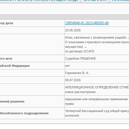
23RS0040-01-2023-009205-68
ор дела
15.06.2026
Иски, связанные с возмещением ущерба 
О взыскании страхового возмещения (вып
имущества) →
по договору ОСАГО
го акта
Судебное РЕШЕНИЕ
сийской Федерации
нет
Горковенко В. А.
09.07.2026
АПЕЛЛЯЦИОННОЕ ОПРЕДЕЛЕНИЕ ОТМЕНЕН
новое рассмотрение
нарушение или неправильное применен
нения) решения
права
Четвертый Кассационный суд общей юрисд
обособленного подразделения
коллегия)