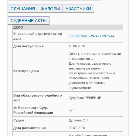
СЛУШАНИЯ
ЖАЛОБЫ
УЧАСТНИКИ
СУДЕБНЫЕ АКТЫ
ДЕЛО
Уникальный идентификатор
23RS0058-01-2024-006928-44
дела
Дата поступления
16.06.2026
Споры, связанные с земельными
отношениями →
Другие споры, связанные с
землепользованием →
Категория дела
Об устранении препятствий в
пользовании земельными
участками и объектами
недвижимости
Вид обжалуемого судебного
Судебное РЕШЕНИЕ
акта
Из Верховного Суда
нет
Российской Федерации
Судья
Дурнева С. Н.
Дата рассмотрения
09.07.2026
Жалоба / представление