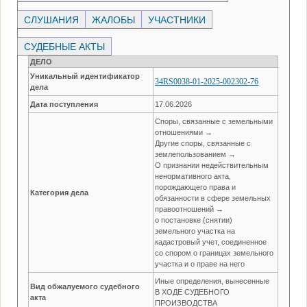
СЛУШАНИЯ
ЖАЛОБЫ
УЧАСТНИКИ
СУДЕБНЫЕ АКТЫ
ДЕЛО
Уникальный идентификатор
34RS0038-01-2025-002302-76
дела
Дата поступления
17.06.2026
Споры, связанные с земельными
отношениями →
Другие споры, связанные с
землепользованием →
О признании недействительным
ненормативного акта,
порождающего права и
Категория дела
обязанности в сфере земельных
правоотношений →
о постановке (снятии)
земельного участка на
кадастровый учет, соединенное
со спором о границах земельного
участка и о праве на него
Иные определения, вынесенные
Вид обжалуемого судебного
В ХОДЕ СУДЕБНОГО
акта
ПРОИЗВОДСТВА