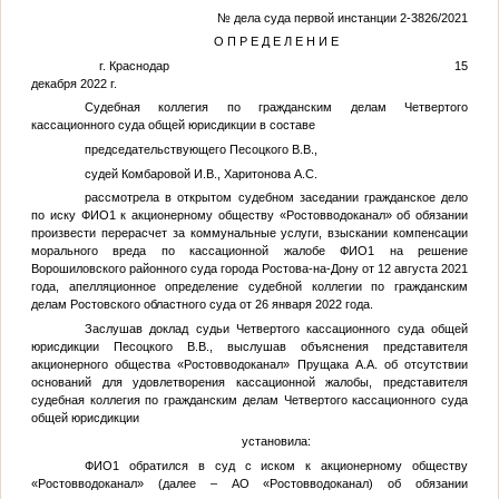
№ дела суда первой инстанции 2-3826/2021
О П Р Е Д Е Л Е Н И Е
г. Краснодар 15
декабря 2022 г.
Судебная коллегия по гражданским делам Четвертого
кассационного суда общей юрисдикции в составе
председательствующего Песоцкого В.В.,
судей Комбаровой И.В., Харитонова А.С.
рассмотрела в открытом судебном заседании гражданское дело
по иску
ФИО1
к акционерному обществу «Ростовводоканал» об обязании
произвести перерасчет за коммунальные услуги, взыскании компенсации
морального вреда по кассационной жалобе
ФИО1
на решение
Ворошиловского районного суда города Ростова-на-Дону от 12 августа 2021
года, апелляционное определение судебной коллегии по гражданским
делам Ростовского областного суда от 26 января 2022 года.
Заслушав доклад судьи Четвертого кассационного суда общей
юрисдикции Песоцкого В.В., выслушав объяснения представителя
акционерного общества «Ростовводоканал» Прущака А.А. об отсутствии
оснований для удовлетворения кассационной жалобы, представителя
судебная коллегия по гражданским делам Четвертого кассационного суда
общей юрисдикции
установила:
ФИО1
обратился в суд с иском к акционерному обществу
«Ростовводоканал» (далее – АО «Ростовводоканал) об обязании