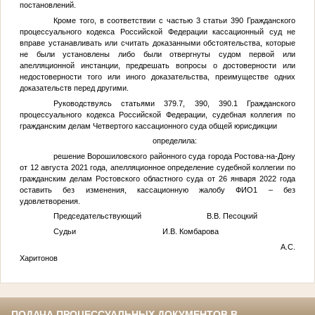
постановлений.
Кроме того, в соответствии с частью 3 статьи 390 Гражданского
процессуального кодекса Российской Федерации кассационный суд не
вправе устанавливать или считать доказанными обстоятельства, которые
не были установлены либо были отвергнуты судом первой или
апелляционной инстанции, предрешать вопросы о достоверности или
недостоверности того или иного доказательства, преимуществе одних
доказательств перед другими.
Руководствуясь статьями 379.7, 390, 390.1 Гражданского
процессуального кодекса Российской Федерации, судебная коллегия по
гражданским делам Четвертого кассационного суда общей юрисдикции
определила:
решение Ворошиловского районного суда города Ростова-на-Дону
от 12 августа 2021 года, апелляционное определение судебной коллегии по
гражданским делам Ростовского областного суда от 26 января 2022 года
оставить без изменения, кассационную жалобу
ФИО1
– без
удовлетворения.
Председательствующий В.В. Песоцкий
Судьи И.В. Комбарова
А.С.
Харитонов
ПОДАЧА ПРОЦЕССУАЛЬНЫХ ДОКУМЕНТОВ В