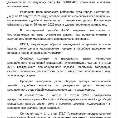
доначисление по лицевому счету № 300186428 незаконным и обязать
исключить пеню.
Решением Ворошиловского районного суда города Ростова-на-
Дону от 12 августа 2021 года, оставленным без изменения апелляционным
определением судебной коллегии по гражданским делам Ростовского
областного суда от 26 января 2022 года, в удовлетворении иска отказано.
В кассационной жалобе
ФИО1
выражает несогласие с
состоявшимися по делу судебными актами, как постановленными с
нарушением норм материального и процессуального права.
ФИО1
, надлежащим образом извещенный о времени и месте
рассмотрения дела в кассационном порядке, в судебное заседание не
явился, о причинах неявки не уведомил.
Судебная коллегия по гражданским делам Четвертого
кассационного суда общей юрисдикции, руководствуясь частью 5 статьи
379.5 Гражданского процессуального кодекса Российской Федерации,
считает возможным рассмотреть дело в отсутствие неявившихся лиц,
участвующих в деле.
Проверив материалы дела, обсудив доводы кассационной
жалобы, судебная коллегия по гражданским делам Четвертого
кассационного суда общей юрисдикции приходит к следующему.
В соответствии с частью 1 статьи 379.6 Гражданского
процессуального кодекса Российской Федерации кассационный суд общей
юрисдикции рассматривает дело в пределах доводов, содержащихся в
кассационных жалобе, представлении.
Согласно части 1 статьи 379.7 Гражданского процессуального
кодекса Российской Федерации основаниями для отмены или изменения