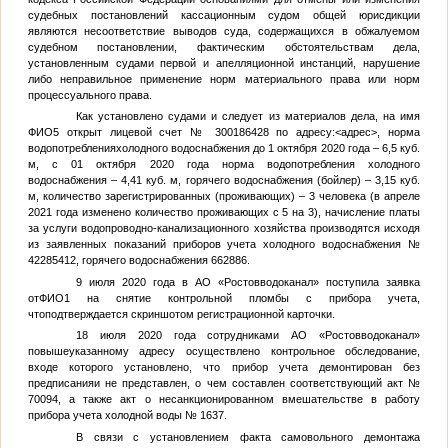
судебных постановлений кассационным судом общей юрисдикции
являются несоответствие выводов суда, содержащихся в обжалуемом
судебном постановлении, фактическим обстоятельствам дела,
установленным судами первой и апелляционной инстанций, нарушение
либо неправильное применение норм материального права или норм
процессуального права.
Как установлено судами и следует из материалов дела, на имя
ФИО5
открыт лицевой счет № 300186428 по адресу:
<адрес>
, норма
водопотребленияхолодного водоснабжения до 1 октября 2020 года – 6,5 куб.
м, с 01 октября 2020 года норма водопотребления холодного
водоснабжения – 4,41 куб. м, горячего водоснабжения (бойлер) – 3,15 куб.
м, количество зарегистрированных (проживающих) – 3 человека (в апреле
2021 года изменено количество проживающих с 5 на 3), начисление платы
за услуги водопроводно-канализационного хозяйства производятся исходя
из заявленных показаний приборов учета холодного водоснабжения №
42285412, горячего водоснабжения 662886.
9 июля 2020 года в АО «Ростовводоканал» поступила заявка
от
ФИО1
на снятие контрольной пломбы с прибора учета,
чтоподтверждается скриншотом регистрационной карточки.
18 июля 2020 года сотрудниками АО «Ростовводоканал»
повышеуказанному адресу осуществлено контрольное обследование,
входе которого установлено, что прибор учета демонтирован без
предписанияи не представлен, о чем составлен соответствующий акт №
70094, а также акт о несанкционированном вмешательстве в работу
прибора учета холодной воды № 1637.
В связи с установлением факта самовольного демонтажа