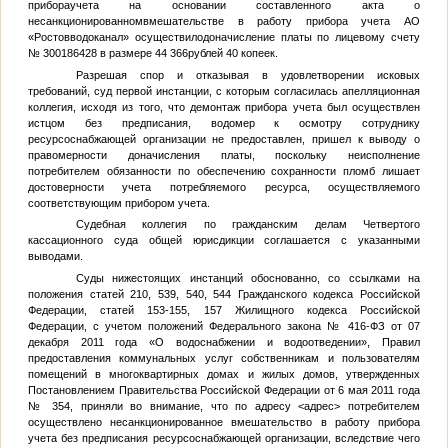
прибораучета на основании составленного акта о
несанкционированномвмешательстве в работу прибора учета АО
«Ростовводоканал» осуществилодоначисление платы по лицевому счету
№ 300186428 в размере 44 366рублей 40 копеек.
Разрешая спор и отказывая в удовлетворении исковых
требований, суд первой инстанции, с которым согласилась апелляционная
коллегия, исходя из того, что демонтаж прибора учета был осуществлен
истцом без предписания, водомер к осмотру сотруднику
ресурсоснабжающей организации не предоставлен, пришел к выводу о
правомерности доначисления платы, поскольку неисполнение
потребителем обязанности по обеспечению сохранности пломб лишает
достоверности учета потребляемого ресурса, осуществляемого
соответствующим прибором учета.
Судебная коллегия по гражданским делам Четвертого
кассационного суда общей юрисдикции соглашается с указанными
выводами.
Суды нижестоящих инстанций обоснованно, со ссылками на
положения статей 210, 539, 540, 544 Гражданского кодекса Российской
Федерации, статей 153-155, 157 Жилищного кодекса Российской
Федерации, с учетом положений Федерального закона № 416-ФЗ от 07
декабря 2011 года «О водоснабжении и водоотведении», Правил
предоставления коммунальных услуг собственникам и пользователям
помещений в многоквартирных домах и жилых домов, утвержденных
Постановлением Правительства Российской Федерации от 6 мая 2011 года
№ 354, приняли во внимание, что по адресу
<адрес>
потребителем
осуществлено несанкционированное вмешательство в работу прибора
учета без предписания ресурсоснабжающей организации, вследствие чего