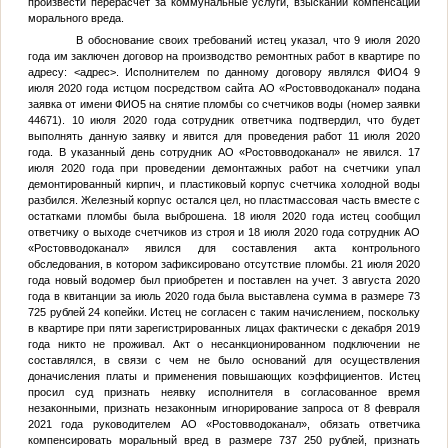
произвести перерасчет за коммунальные услуги, взыскании компенсации
морального вреда.
В обоснование своих требований истец указал, что 9 июля 2020
года им заключен договор на производство ремонтных работ в квартире по
адресу:
<адрес>
. Исполнителем по данному договору являлся
ФИО4
9
июля 2020 года истцом посредством сайта АО «Ростовводоканал» подана
заявка от имени
ФИО5
на снятие пломбы со счетчиков воды (номер заявки
44671). 10 июля 2020 года сотрудник ответчика подтвердил, что будет
выполнять данную заявку и явится для проведения работ 11 июля 2020
года. В указанный день сотрудник АО «Ростовводоканал» не явился. 17
июля 2020 года при проведении демонтажных работ на счетчики упал
демонтированный кирпич, и пластиковый корпус счетчика холодной воды
разбился. Железный корпус остался цел, но пластмассовая часть вместе с
остатками пломбы была выброшена. 18 июля 2020 года истец сообщил
ответчику о выходе счетчиков из строя и 18 июля 2020 года сотрудник АО
«Ростовводоканал» явился для составления акта контрольного
обследования, в котором зафиксировано отсутствие пломбы. 21 июля 2020
года новый водомер был приобретен и поставлен на учет. 3 августа 2020
года в квитанции за июль 2020 года была выставлена сумма в размере 73
725 рублей 24 копейки. Истец не согласен с таким начислением, поскольку
в квартире при пяти зарегистрированных лицах фактически с декабря 2019
года никто не проживал. Акт о несанкционированном подключении не
составлялся, в связи с чем не было оснований для осуществления
доначисления платы и применения повышающих коэффициентов. Истец
просил суд признать неявку исполнителя в согласованное время
незаконными, признать незаконным игнорирование запроса от 8 февраля
2021 года руководителем АО «Ростовводоканал», обязать ответчика
компенсировать моральный вред в размере 737 250 рублей, признать