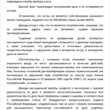
повреждена пломба прибора учета.
Данный факт подтвержден материалами дела и не оспаривается
истцом.
Установлено, что истец не является собственником указанного
жилого помещения, лицевой счет № 300186428 открыт на имя
ФИО5
Доводы истца о том, что он является потребителем, указывая, что
по указанному адресу никто не проживает, судами признаны
противоречивыми.
Судебная коллегия по гражданским делам Четвертого
кассационного суда общей юрисдикции соглашается с данными выводами,
а также учитывает, что допустимых и относимых доказательств,
свидетельствующих о нарушении прав и интересов истца, в материалах
дела не имеется.
Обстоятельства, с которыми истец связывает причинение
морального вреда, не могут рассматриваться в качестве действий,
влекущих нарушение его личных неимущественных или нематериальных
благ, поскольку оснований для квалификации спорных правоотношений, как
вытекающих из нарушения прав потребителя по смыслу норм Закона
Российской Федерации от 07 февраля 1992 года № 2300-1 «О защите прав
потребителей», не имеется.
Доводы кассационной жалобы сводятся к несогласию с оценкой
доказательств по делу и являются несостоятельными, поскольку все
доказательства по делу были проверены судами и оценены в соответствии
с требованиями статьи 67 Гражданского процессуального кодекса
Российской Федерации, следовательно, они не могут служить основанием
для кассационного пересмотра состоявшихся по делу судебных