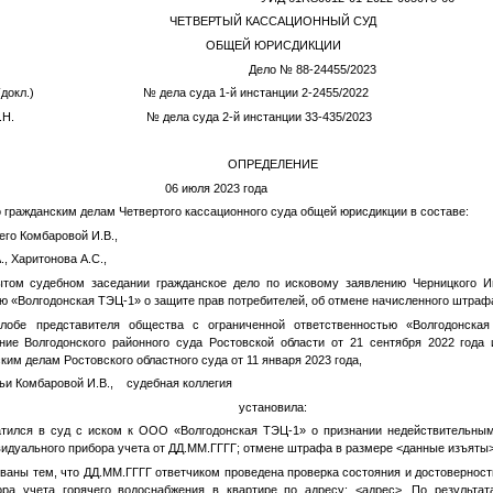
ЧЕТВЕРТЫЙ КАССАЦИОННЫЙ СУД
ОБЩЕЙ ЮРИСДИКЦИИ
анов В.Ш. Дело № 88-24455/2023
Ю. (докл.) № дела суда 1-й инстанции 2-2455/2022
 Е.Н. № дела суда 2-й инстанции 33-435/2023
ОПРЕДЕЛЕНИЕ
нодар 06 июля 2023 года
о гражданским делам Четвертого кассационного суда общей юрисдикции в составе:
го Комбаровой И.В.,
., Харитонова А.С.,
ытом судебном заседании гражданское дело по исковому заявлению Черницкого 
ю «Волгодонская ТЭЦ-1» о защите прав потребителей, об отмене начисленного штраф
лобе представителя общества с ограниченной ответственностью «Волгодонска
ие Волгодонского районного суда Ростовской области от 21 сентября 2022 года 
ким делам Ростовского областного суда от 11 января 2023 года,
ьи Комбаровой И.В., судебная коллегия
установила:
атился в суд с иском к ООО «Волгодонская ТЭЦ-1» о признании недействительным
идуального прибора учета от
ДД.ММ.ГГГГ
; отмене штрафа в размере
<данные изъяты
ваны тем, что
ДД.ММ.ГГГГ
ответчиком проведена проверка состояния и достовернос
ора учета горячего водоснабжения в квартире по адресу:
<адрес>
. По результат