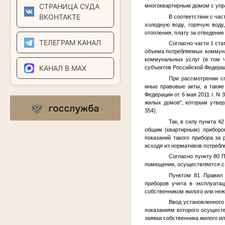
СТРАНИЦА СУДА
многоквартирным домом с упра
ВКОНТАКТЕ
В соответствии с час
холодную воду, горячую воду
отопления, плату за отведени
ТЕЛЕГРАМ КАНАЛ
Согласно части 1 ст
объема потребляемых коммунал
коммунальных услуг (в том 
КАНАЛ В MAX
субъектов Российской Федера
При рассмотрении с
иные правовые акты, а также
Федерации от 6 мая 2011 г. N
жилых домов", которым утвер
354).
Так, в силу пункта 
общим (квартирным) приборо
показаний такого прибора за 
исходя из нормативов потребл
Согласно пункту 80 
помещении, осуществляется с 
Пунктом 81 Правил 
приборов учета в эксплуата
собственником жилого или не
Ввод установленного
показаниям которого осущест
заявки собственника жилого и