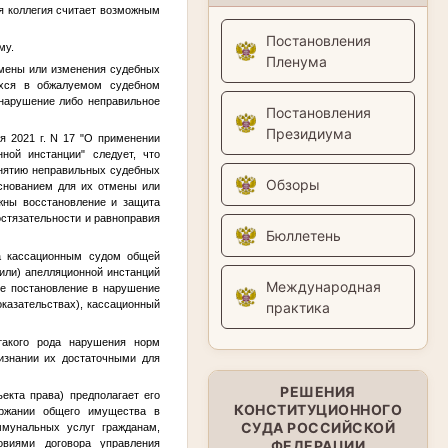
ая коллегия считает возможным
Постановления
му.
Пленума
тмены или изменения судебных
ихся в обжалуемом судебном
 нарушение либо неправильное
Постановления
Президиума
я 2021 г. N 17 "О применении
ной инстанции" следует, что
инятию неправильных судебных
Обзоры
основанием для их отмены или
жны восстановление и защита
остязательности и равноправия
Бюллетень
ка кассационным судом общей
(или) апелляционной инстанций
Международная
ое постановление в нарушение
казательствах), кассационный
практика
такого рода нарушения норм
ризнании их достаточными для
РЕШЕНИЯ
екта права) предполагает его
КОНСТИТУЦИОННОГО
ержании общего имущества в
СУДА РОССИЙСКОЙ
ммунальных услуг гражданам,
ФЕДЕРАЦИИ
виями договора управления