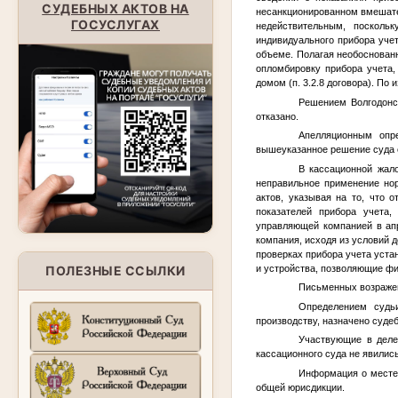
СУДЕБНЫХ АКТОВ НА
несанкционированном вмешате
ГОСУСЛУГАХ
недействительным, посколь
индивидуального прибора уче
объеме. Полагая необоснован
опломбировку прибора учета
домом (п. 3.2.8 договора). По
Решением Волгодонск
отказано.
Апелляционным опре
вышеуказанное решение суда о
В кассационной жал
неправильное применение нор
актов, указывая на то, что 
показателей прибора учета,
управляющей компанией в апр
компания, исходя из условий 
проверках прибора учета уста
и устройства, позволяющие фи
ПОЛЕЗНЫЕ ССЫЛКИ
Письменных возражен
Определением судьи
производству, назначено суде
Участвующие в деле
кассационного суда не явились
Информация о месте
общей юрисдикции.