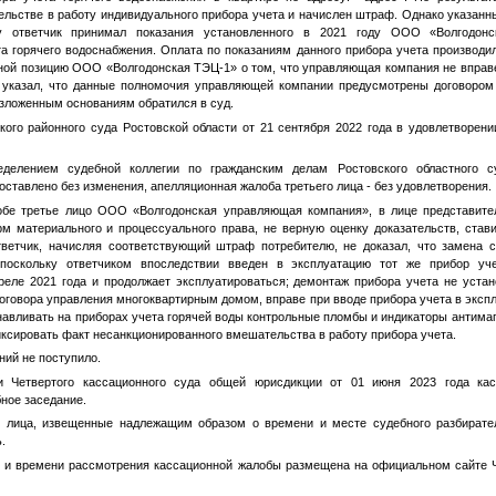
льстве в работу индивидуального прибора учета и начислен штраф. Однако указанн
ку ответчик принимал показания установленного в 2021 году ООО «Волгодон
та горячего водоснабжения. Оплата по показаниям данного прибора учета производи
ной позицию ООО «Волгодонская ТЭЦ-1» о том, что управляющая компания не вправ
, указал, что данные полномочия управляющей компании предусмотрены договором
 изложенным основаниям обратился в суд.
ого районного суда Ростовской области от 21 сентября 2022 года в удовлетворени
делением судебной коллегии по гражданским делам Ростовского областного с
ставлено без изменения, апелляционная жалоба третьего лица - без удовлетворения.
обе третье лицо ООО «Волгодонская управляющая компания», в лице представите
м материального и процессуального права, не верную оценку доказательств, став
ответчик, начисляя соответствующий штраф потребителю, не доказал, что замена 
 поскольку ответчиком впоследствии введен в эксплуатацию тот же прибор уч
еле 2021 года и продолжает эксплуатироваться; демонтаж прибора учета не уста
договора управления многоквартирным домом, вправе при вводе прибора учета в экс
навливать на приборах учета горячей воды контрольные пломбы и индикаторы антима
ксировать факт несанкционированного вмешательства в работу прибора учета.
ий не поступило.
 Четвертого кассационного суда общей юрисдикции от 01 июня 2023 года кас
бное заседание.
 лица, извещенные надлежащим образом о времени и месте судебного разбирател
.
 и времени рассмотрения кассационной жалобы размещена на официальном сайте Ч