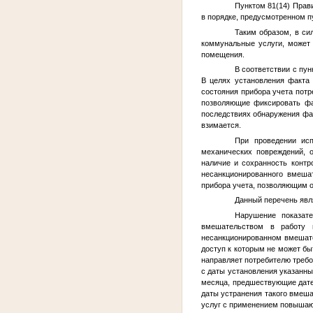
Пунктом 81(14) Прави
в порядке, предусмотренном пу
Таким образом, в си
коммунальные услуги, может 
помещения.
В соответствии с пун
В целях установления факта 
состояния прибора учета потр
позволяющие фиксировать фа
последствиях обнаружения фак
взимается.
При проведении исп
механических повреждений, о
наличие и сохранность контр
несанкционированного вмешат
прибора учета, позволяющим о
Данный перечень явл
Нарушение показате
вмешательством в работу 
несанкционированном вмешате
доступ к которым не может бы
направляет потребителю требо
с даты установления указанны
месяца, предшествующие дате 
даты устранения такого вмеш
услуг с применением повышаю