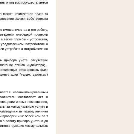
мены и поверки осуществляется
го может начисляться плата за
сновании заявки собственника
о вмешательства в его работу.
роведении очередной проверки
 а также пломбы и устройства,
 уведомлением потребителя о
ли устройств с потребителя не
ь прибора учета, отсутствие
легание стекла индикатора; -
позволяющих фиксировать факт
 коммутации (узлам, зажимам)
знается несанкционированным
олнитель составляет акт о
помещении и иных помещениях,
латы за коммунальную услугу и
оизводится за период, начиная
 проверки и не более чем за 3
 в работу прибора учета, и до
соответствующих коммунальных