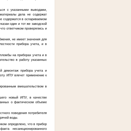
ться с указанными выводами,
 материалы дела не содержат
не содержатся в оспариваемом
указан один и тот же заводской
, что ответчиком проверялись и
бжения, не имеет значения для
остности прибора учета, и в
 пломбы на приборах учета и в
ательство в работу указанных
ый демонтаж прибора учета и
боту ИПУ влечет применение к
онированным вмешательством в
вшего новый ИПУ, в качестве
 данных о фактическом объеме
естного поведения потребителя
орячей воды.
иком определено, что в прибор
факта несанкционированного