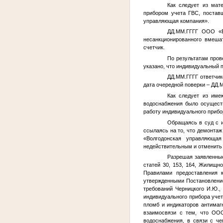
Как следует из мат
прибором учета ГВС, постав
управляющая компания».
ДД.ММ.ГГГГ
ООО «Во
несанкционированного вмешат
счетчик.
По результатам пров
указано, что индивидуальный п
ДД.ММ.ГГГГ
ответчик
дата очередной поверки –
ДД.
Как следует из име
водоснабжения было осущест
работу индивидуального прибо
Обращаясь в суд с и
ссылаясь на то, что демонта
«Волгодонская управляюща
недействительным и отменить
Разрешая заявленные
статей 30, 153, 164, Жилищно
Правилами предоставления 
утвержденными Постановление
требований Черницкого И.Ю.,
индивидуального прибора уче
пломб и индикаторов антимаг
взаимосвязи с тем, что ООО
водоснабжения, в связи с ч