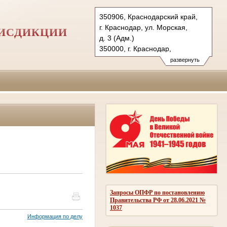
350906, Краснодарский край,
г. Краснодар, ул. Морская,
РИСДИКЦИИ
д. 3 (Адм.)
350000, г. Краснодар,
ул. Красная, д.113 (Уг.)
развернуть
350907, г. Краснодар,
ул. Дзержинского, д. 5 (Гр.)
Тел.: (861) 219-24-00
4kas@sudrf.ru
Запросы ОПФР по постановлению
Правительства РФ от 28.06.2021 №
1037
Информация по делу