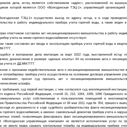
ериалов дела, истец является собственником
<адрес>
, расположенной по вышеук
щиком которой является ООО «Волгодонская ТЭЦ-1», управляющей организацией
лгодонская ТЭЦ-1» осуществлен выход по адресу истца, и в ходе проведенно
ельства в работу индивидуального прибора учета горячей воды, а также веден 
ерки ответчиком составлен акт несанкционированного вмешательства в работу индив
рибор учета на линии горячего водоснабжения отсутствует.
ом также составлен акт ввода в эксплуатацию прибора учета горячей воды в кварт
ММ.ГГГГ
.
ющейся в материалах дела квитанции за март 2022 года, выставленной истцу отв
влено доначисление в размере
<данные изъяты>
04 на основании акта о несанкци
ра учета от
ДД.ММ.ГГГГ
.
ском о признании недействительным акта о несанкционированном вмешательстве в 
ж и опломбировку прибора учета осуществляла на основании договора управления у
я компания», просил суд признать акт о несанкционированном вмешательст
 начисление штрафа.
 требования, суд первой инстанции, с чем согласился суд апелляционной инстанци
го кодекса Российской Федерации, статей 15, 210, 1064, 1095, 1096 Гражданского 
коммунальных услуг собственникам и пользователям помещений в многокварт
м Правительства Российской Федерации от 06 мая 2011 года № 354, пришел к вывод
 исходя из доказанности в ходе судебного разбирательства факта несанкционирова
та горячего водоснабжения, а именно: самовольный демонтаж прибора учета и наруш
нитных пломб, позволяющих фиксировать факт несанкционированного вмешательств
 «Волгодонская управляющая компания» не является исполнителем услуг по пр
ем не имело права срывать контрольные пломбы на индивидуальном приборе учет