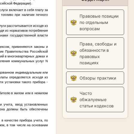
ссийской Федерации).
луги включает в себя плату за
 топливо при наличии печного
Правовые позиции
по отдельным
луги рассчитывается исходя из
вопросам
одя из нормативов потребления
нами государственной власти
Права, свободы и
ексом, применяются законы и
обязанности в
ние Правительства Российской
правовых
ний в многоквартирных домах и
авления коммунальных услуг N
позициях
рудованном индивидуальным или
латы определяется исходя из
Обзоры практики
ти установки такого прибора -
Часто
ебителю в жилом или в нежилом
обжалуемые
и учета, ввод установленных
статьи кодексов
мена должны быть обеспечены
 в качестве прибора учета, по
ем, в том числе на основании