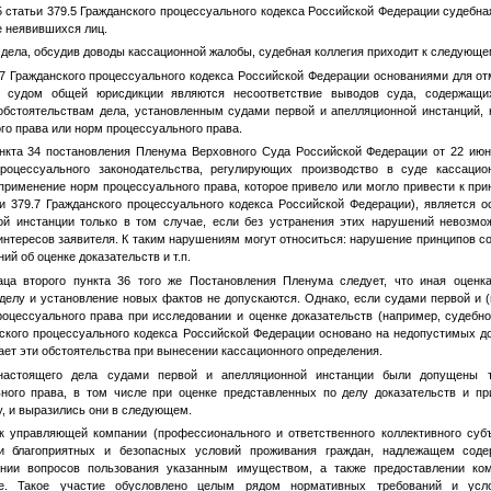
5 статьи 379.5 Гражданского процессуального кодекса Российской Федерации судебн
е неявившихся лиц.
дела, обсудив доводы кассационной жалобы, судебная коллегия приходит к следующе
.7 Гражданского процессуального кодекса Российской Федерации основаниями для о
м судом общей юрисдикции являются несоответствие выводов суда, содержащ
обстоятельствам дела, установленным судами первой и апелляционной инстанций,
о права или норм процессуального права.
нкта 34 постановления Пленума Верховного Суда Российской Федерации от 22 июн
роцессуального законодательства, регулирующих производство в суде кассацион
применение норм процессуального права, которое привело или могло привести к пр
ьи 379.7 Гражданского процессуального кодекса Российской Федерации), является 
ой инстанции только в том случае, если без устранения этих нарушений невозмо
нтересов заявителя. К таким нарушениям могут относиться: нарушение принципов с
ий об оценке доказательств и т.п.
аца второго пункта 36 того же Постановления Пленума следует, что иная оцен
делу и установление новых фактов не допускаются. Однако, если судами первой и 
цессуального права при исследовании и оценке доказательств (например, судебн
нского процессуального кодекса Российской Федерации основано на недопустимых до
ет эти обстоятельства при вынесении кассационного определения.
настоящего дела судами первой и апелляционной инстанции были допущены 
ного права, в том числе при оценке представленных по делу доказательств и п
, и выразились они в следующем.
 управляющей компании (профессионального и ответственного коллективного субъ
ии благоприятных и безопасных условий проживания граждан, надлежащем сод
нии вопросов пользования указанным имуществом, а также предоставлении ко
. Такое участие обусловлено целым рядом нормативных требований и усло