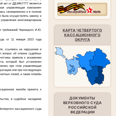
ый акт от
ДД.ММ.ГГГГ
является
ская управляющая компания»
лась своевременно и в полном
е была осуществлять замену и
 управления многоквартирным
КАРТА ЧЕТВЕРТОГО
и требований Черницкого И.Ю.
КАССАЦИОННОГО
ОКРУГА
уда от 11 января 2023 года
ля, ссылаясь на нарушение и
ит вопрос об отмене судебных
счетчика привела к искажению
ета, который был установлен
новлен; при этом управляющая
плуатацию или при последующих
гнитных пломб, а также пломбы
сационная жалоба принята к
ДОКУМЕНТЫ
ьства, в судебное заседание
ВЕРХОВНОГО СУДА
РОССИЙСКОЙ
етвертого кассационного суда
ФЕДЕРАЦИИ