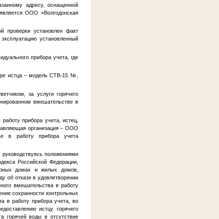
азанному адресу, оснащенной
 является ООО «Волгодонская
й проверки установлен факт
в эксплуатацию установленный
идуального прибора учета, где
ире истца – модель СТВ-15
№
,
етчиком, за услуги горячего
онированном вмешательстве в
работу прибора учета, истец,
правляющая организация – ООО
ве в работу прибора учета
и, руководствуясь положениями
кодекса Российской Федерации,
ирных домах и жилых домов,
у об отказе в удовлетворении
нного вмешательства в работу
ение сохранности контрольных
а в работу прибора учета, во
едоставлению истцу горячего
а горячей воды в отсутствие