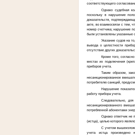
соответствующего согласован
Однако судебная ко
поскольку в нарушение поло
доказательств, подтверждающ
акте, во взаимосвязи с тем, ч
номер счетчика; нарушение пок
были установлены указанные о
Указание судов на то
вывода о целостности прибо
отсутствие других доказатель
Кроме того, согласн
местах их подключения (креп
приборов учета.
Таким образом, зак
несанкционированное вмешате
потребителю санкций, предусмо
Нарушение показател
работу прибора учета.
Следовательно, для
несанкционированного вмешат
потребленной абонентами энер
Однако ответчик не 
(истца), целью которого явля
С учетом вышеизложе
учета истца произведено н