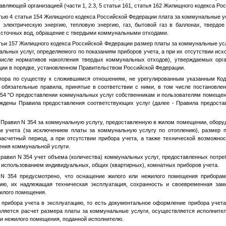
вляющей организацией (части 1, 2.3, 5 статьи 161, статья 162 Жилищного кодекса Ро
тью 4 статьи 154 Жилищного кодекса Российской Федерации плата за коммунальные ус
, электрическую энергию, тепловую энергию, газ, бытовой газ в баллонах, твердое
е сточных вод, обращение с твердыми коммунальными отходами.
атьи 157 Жилищного кодекса Российской Федерации размер платы за коммунальные ус
ьных услуг, определяемого по показаниям приборов учета, а при их отсутствии исх
числе нормативов накопления твердых коммунальных отходов), утверждаемых орга
ции в порядке, установленном Правительством Российской Федерации.
пора по существу к сложившимся отношениям, не урегулированным указанным Код
 обязательные правила, принятые в соответствии с ними, в том числе постановле
 354 "О предоставлении коммунальных услуг собственникам и пользователям помеще
ждены Правила предоставления соответствующих услуг (далее - Правила предост
42 Правил N 354 за коммунальную услугу, предоставленную в жилом помещении, обо
м учета (за исключением платы за коммунальную услугу по отоплению), размер п
расчетный период, а при отсутствии прибора учета, а также технической возможнос
ения коммунальной услуги.
Правил N 354 учет объема (количества) коммунальных услуг, предоставленных потр
использованием индивидуальных, общих (квартирных), комнатных приборов учета.
N 354 предусмотрено, что оснащение жилого или нежилого помещения приборам
цию, их надлежащая техническая эксплуатация, сохранность и своевременная за
жилого помещения.
 прибора учета в эксплуатацию, то есть документальное оформление прибора учета
вляется расчет размера платы за коммунальные услуги, осуществляется исполнител
ли нежилого помещения, поданной исполнителю.