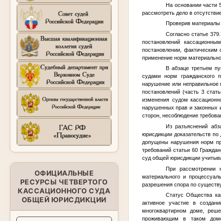
На основании части 
рассмотреть дело в отсутстви
Проверив материалы 
Согласно статье 379
постановлений кассационны
постановлении, фактическим 
применение норм материальног
В абзаце третьем пу
судами норм гражданского п
нарушение или неправильное 
постановлений (часть 3 стат
изменения судом кассационн
нарушенных прав и законных и
сторон, несоблюдение требован
Из разъяснений абз
юрисдикции доказательств по 
допущены нарушения норм про
требований статьи 60 Гражда
суд общей юрисдикции учитыва
При рассмотрении 
ОФИЦИАЛЬНЫЕ
материального и процессуаль
РЕСУРСЫ ЧЕТВЕРТОГО
разрешения спора по существу
КАССАЦИОННОГО СУДА
Статус Общества как
ОБЩЕЙ ЮРИСДИКЦИИ
активное участие в создан
многоквартирном доме, реше
проживающим в таком доме