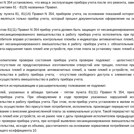
л N 354 установлено, что ввод в эксплуатацию прибора учета после его ремонта, за
нктами 81 - 81(9) названных Правил.
лу пункта 81, 81(14) Правил N 354, прибором учета, на основании показаний которо
являться только прибор учета, который прошел документальное оформление на о
ктом 81(11) Правил N 354 прибор учета должен быть защищен от несанкционированног
несанкционированного вмешательства в работу прибора учета исполнитель при п
ебителя вправе установить контрольные пломбы и индикаторы антимагнитных пломб,
кт несанкционированного вмешательства в работу прибора учета с обязательным
та нарушения таких пломб или устройств, при этом плата за установку таких пломб и
олнителем проверки состояния прибора учета проверке подлежат: - целостност
тсутствие не предусмотренных изготовителем отверстий или трещин, плотное при
ольных пломб и индикаторов антимагнитных пломб, а также пломб и устройств, 
ельства в работу прибора учета; - отсутствие свободного доступа к элементам
существлять вмешательство в работу прибора учета.
яется исчерпывающим и расширительному толкованию не подлежит.
лей, указанных в абзацах третьем - пятом пункта 81(11) Правил N 354, при
прибора учета. При обнаружении в ходе проверки указанных нарушений исп
льстве в работу прибора учета. При этом, если прибор учета установлен в жилом 
ть осуществлен без присутствия потребителя, исполнитель производит перерасчет п
вание о внесении доначисленной платы за коммунальные услуги. Такой перерасчет пр
х пломб или устройств, но не ранее чем с даты проведения исполнителем предыдущей
проверки прибора учета, при которой выявлено несанкционированное вмешательство
ательства, исходя из объема, рассчитанного на основании нормативов потребления 
щего коэффициента 10.