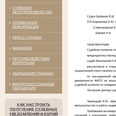
СУДЕБНОЕ
ДЕЛОПРОИЗВОДСТВО
Судья Шаб
ГСК Боровлева О.
СПРАВОЧНАЯ
ИНФОРМАЦИЯ
Славгородская
Борова Н.А.
ПРЕСС-СЛУЖБА
город Крас
ВАКАНСИИ
Судебная коллегия п
председательствующе
ПРОТИВОДЕЙСТВИЕ
судей Лопаткиной Н.А
КОРРУПЦИИ
рассмотрела в откр
ограниченной ответственность
ОБРАЩЕНИЯ ГРАЖДАН
по кассационной жа
доверенности
ФИО2
на решен
ВНЕПРОЦЕССУАЛЬНЫЕ
судебной коллегии по гражданс
ОБРАЩЕНИЯ
Заслушав доклад суд
Черницкий И.Ю. обр
КАК НАСТРОИТЬ
вмешательстве в работу индив
ПОЛУЧЕНИЕ СУДЕБНЫХ
Требования мотивиро
УВЕДОМЛЕНИЙ И КОПИЙ
сведений о показаниях приб