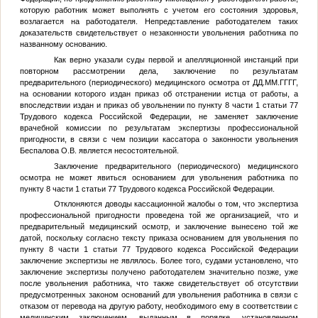
которую работник может выполнять с учетом его состояния здоровья,
возлагается на работодателя. Непредставление работодателем таких
доказательств свидетельствует о незаконности увольнения работника по
названному основанию.
Как верно указали суды первой и апелляционной инстанций при
повторном рассмотрении дела, заключение по результатам
предварительного (периодического) медицинского осмотра от
ДД.ММ.ГГГГ
,
на основании которого издан приказ об отстранении истца от работы, а
впоследствии издан и приказ об увольнении по пункту 8 части 1 статьи 77
Трудового кодекса Российской Федерации, не заменяет заключение
врачебной комиссии по результатам экспертизы профессиональной
пригодности, в связи с чем позиции кассатора о законности увольнения
Беспалова О.В. является несостоятельной.
Заключение предварительного (периодического) медицинского
осмотра не может явиться основанием для увольнения работника по
пункту 8 части 1 статьи 77 Трудового кодекса Российской Федерации.
Отклоняются доводы кассационной жалобы о том, что экспертиза
профессиональной пригодности проведена той же организацией, что и
предварительный медицинский осмотр, и заключение вынесено той же
датой, поскольку согласно тексту приказа основанием для увольнения по
пункту 8 части 1 статьи 77 Трудового кодекса Российской Федерации
заключение экспертизы не являлось. Более того, судами установлено, что
заключение экспертизы получено работодателем значительно позже, уже
после увольнения работника, что также свидетельствует об отсутствии
предусмотренных законом оснований для увольнения работника в связи с
отказом от перевода на другую работу, необходимого ему в соответствии с
медицинским заключением, выданным в порядке, установленном