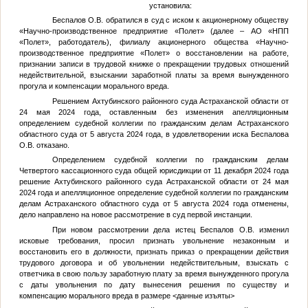
установила:
Беспалов О.В. обратился в суд с иском к акционерному обществу
«Научно-производственное предприятие «Полет» (далее – АО «НПП
«Полет», работодатель), филиалу акционерного общества «Научно-
производственное предприятие «Полет» о восстановлении на работе,
признании записи в трудовой книжке о прекращении трудовых отношений
недействительной, взыскании заработной платы за время вынужденного
прогула и компенсации морального вреда.
Решением Ахтубинского районного суда Астраханской области от
24 мая 2024 года, оставленным без изменения апелляционным
определением судебной коллегии по гражданским делам Астраханского
областного суда от 5 августа 2024 года, в удовлетворении иска Беспалова
О.В. отказано.
Определением судебной коллегии по гражданским делам
Четвертого кассационного суда общей юрисдикции от 11 декабря 2024 года
решение Ахтубинского районного суда Астраханской области от 24 мая
2024 года и апелляционное определение судебной коллегии по гражданским
делам Астраханского областного суда от 5 августа 2024 года отменены,
дело направлено на новое рассмотрение в суд первой инстанции.
При новом рассмотрении дела истец Беспалов О.В. изменил
исковые требования, просил признать увольнение незаконным и
восстановить его в должности, признать приказ о прекращении действия
трудового договора и об увольнении недействительным, взыскать с
ответчика в свою пользу заработную плату за время вынужденного прогула
с даты увольнения по дату вынесения решения по существу и
компенсацию морального вреда в размере
<данные изъяты>