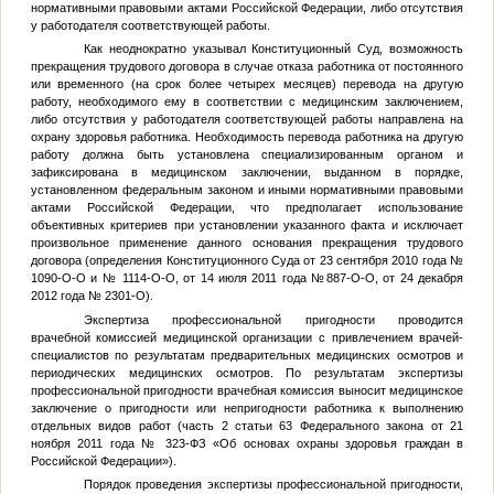
нормативными правовыми актами Российской Федерации, либо отсутствия
у работодателя соответствующей работы.
Как неоднократно указывал Конституционный Суд, возможность
прекращения трудового договора в случае отказа работника от постоянного
или временного (на срок более четырех месяцев) перевода на другую
работу, необходимого ему в соответствии с медицинским заключением,
либо отсутствия у работодателя соответствующей работы направлена на
охрану здоровья работника. Необходимость перевода работника на другую
работу должна быть установлена специализированным органом и
зафиксирована в медицинском заключении, выданном в порядке,
установленном федеральным законом и иными нормативными правовыми
актами Российской Федерации, что предполагает использование
объективных критериев при установлении указанного факта и исключает
произвольное применение данного основания прекращения трудового
договора (определения Конституционного Суда от 23 сентября 2010 года №
1090-О-О и № 1114-О-О, от 14 июля 2011 года №887-О-О, от 24 декабря
2012 года № 2301-О).
Экспертиза профессиональной пригодности проводится
врачебной комиссией медицинской организации с привлечением врачей-
специалистов по результатам предварительных медицинских осмотров и
периодических медицинских осмотров. По результатам экспертизы
профессиональной пригодности врачебная комиссия выносит медицинское
заключение о пригодности или непригодности работника к выполнению
отдельных видов работ (часть 2 статьи 63 Федерального закона от 21
ноября 2011 года № 323-ФЗ «Об основах охраны здоровья граждан в
Российской Федерации»).
Порядок проведения экспертизы профессиональной пригодности,