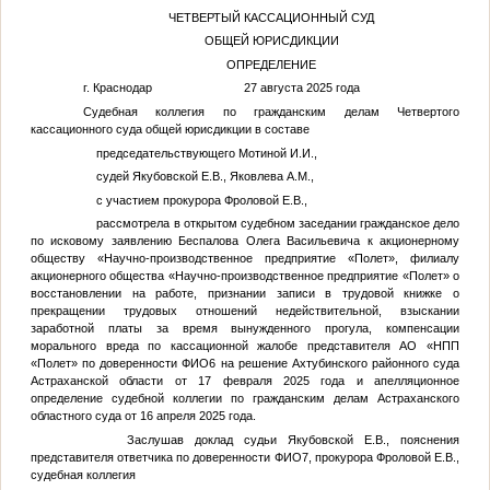
ЧЕТВЕРТЫЙ КАССАЦИОННЫЙ СУД
ОБЩЕЙ ЮРИСДИКЦИИ
ОПРЕДЕЛЕНИЕ
г. Краснодар 27 августа 2025 года
Судебная коллегия по гражданским делам Четвертого
кассационного суда общей юрисдикции в составе
председательствующего Мотиной И.И.,
судей Якубовской Е.В., Яковлева А.М.,
с участием прокурора Фроловой Е.В.,
рассмотрела в открытом судебном заседании гражданское дело
по исковому заявлению Беспалова Олега Васильевича к акционерному
обществу «Научно-производственное предприятие «Полет», филиалу
акционерного общества «Научно-производственное предприятие «Полет» о
восстановлении на работе, признании записи в трудовой книжке о
прекращении трудовых отношений недействительной, взыскании
заработной платы за время вынужденного прогула, компенсации
морального вреда по кассационной жалобе представителя АО «НПП
«Полет» по доверенности
ФИО6
на решение Ахтубинского районного суда
Астраханской области от 17 февраля 2025 года и апелляционное
определение судебной коллегии по гражданским делам Астраханского
областного суда от 16 апреля 2025 года.
Заслушав доклад судьи Якубовской Е.В., пояснения
представителя ответчика по доверенности
ФИО7
, прокурора Фроловой Е.В.,
судебная коллегия