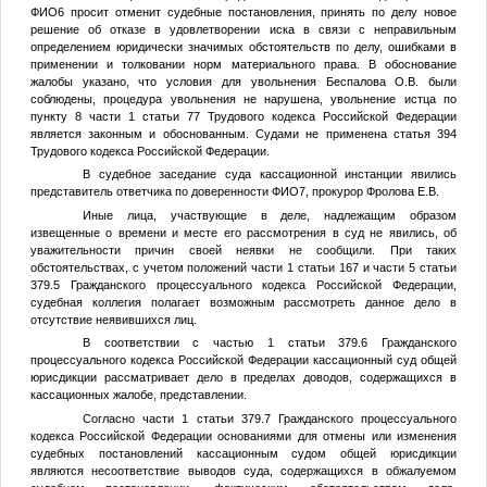
ФИО6
просит отменит судебные постановления, принять по делу новое
решение об отказе в удовлетворении иска в связи с неправильным
определением юридически значимых обстоятельств по делу, ошибками в
применении и толковании норм материального права. В обоснование
жалобы указано, что условия для увольнения Беспалова О.В. были
соблюдены, процедура увольнения не нарушена, увольнение истца по
пункту 8 части 1 статьи 77 Трудового кодекса Российской Федерации
является законным и обоснованным. Судами не применена статья 394
Трудового кодекса Российской Федерации.
В судебное заседание суда кассационной инстанции явились
представитель ответчика по доверенности
ФИО7
, прокурор Фролова Е.В.
Иные лица, участвующие в деле, надлежащим образом
извещенные о времени и месте его рассмотрения в суд не явились, об
уважительности причин своей неявки не сообщили. При таких
обстоятельствах, с учетом положений части 1 статьи 167 и части 5 статьи
379.5 Гражданского процессуального кодекса Российской Федерации,
судебная коллегия полагает возможным рассмотреть данное дело в
отсутствие неявившихся лиц.
В соответствии с частью 1 статьи 379.6 Гражданского
процессуального кодекса Российской Федерации кассационный суд общей
юрисдикции рассматривает дело в пределах доводов, содержащихся в
кассационных жалобе, представлении.
Согласно части 1 статьи 379.7 Гражданского процессуального
кодекса Российской Федерации основаниями для отмены или изменения
судебных постановлений кассационным судом общей юрисдикции
являются несоответствие выводов суда, содержащихся в обжалуемом