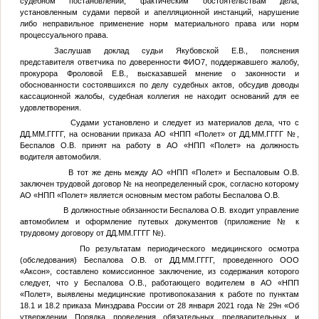
судебном постановлении, фактическим обстоятельствам дела,
установленным судами первой и апелляционной инстанций, нарушение
либо неправильное применение норм материального права или норм
процессуального права.
Заслушав доклад судьи Якубовской Е.В., пояснения
представителя ответчика по доверенности
ФИО7
, поддержавшего жалобу,
прокурора Фроловой Е.В., высказавшей мнение о законности и
обоснованности состоявшихся по делу судебных актов, обсудив доводы
кассационной жалобы, судебная коллегия не находит оснований для ее
удовлетворения.
Судами установлено и следует из материалов дела, что с
ДД.ММ.ГГГГ
, на основании приказа АО «НПП «Полет» от
ДД.ММ.ГГГГ
№
,
Беспалов О.В. принят на работу в АО «НПП «Полет» на должность
водителя автомобиля.
В тот же день между АО «НПП «Полет» и Беспаловым О.В.
заключен трудовой договор
№
на неопределенный срок, согласно которому
АО «НПП «Полет» является основным местом работы Беспалова О.В.
В должностные обязанности Беспалова О.В. входит управление
автомобилем и оформление путевых документов (приложение
№
к
трудовому договору от
ДД.ММ.ГГГГ
№
).
По результатам периодического медицинского осмотра
(обследования) Беспалова О.В. от
ДД.ММ.ГГГГ
, проведенного ООО
«Аксон», составлено комиссионное заключение, из содержания которого
следует, что у Беспалова О.В., работающего водителем в АО «НПП
«Полет», выявлены медицинские противопоказания к работе по пунктам
18.1 и 18.2 приказа Минздрава России от 28 января 2021 года № 29н «Об
утверждении Порядка проведения обязательных предварительных и