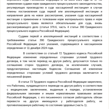
применении судами норм гражданского процессуального законодательства,
регулирующих производство в суде кассационной инстанции» в случае
отмены постановления суда первой или апелляционной инстанции и
направления дела на новое рассмотрение, указания суда кассационной
инстанции о применении и толковании норм материального права и норм
процессуального права являются обязательными для суда, вновь
рассматривающего дело (статья 379.6, часть 4 статьи 390 Гражданского
процессуального кодекса Российской Федерации).
Судами первой и апелляционной инстанций в соответствии с
требованиями статьи 390 Гражданского процессуального кодекса
Российской Федерации учел указания, содержащиеся в кассационном
определении от 11 декабря 2024 года.
В соответствии со статьей 72 Трудового кодекса Российской
Федерации изменение определенных сторонами условий трудового
договора, в том числе перевод на другую работу, допускается только по
соглашению сторон трудового договора, за исключением случаев,
предусмотренных настоящим Кодексом. Соглашение об изменении
определенных сторонами условий трудового договора заключается в
письменной форме.
В статье 73 Трудового кодекса Российской Федерации закреплено,
что Работника, нуждающегося в переводе на другую работу в соответствии
с медицинским заключением, выданным в порядке, установленном
федеральными законами и иными нормативными правовыми актами
Российской Федерации, с его письменного согласия работодатель обязан
перевести на другую имеющуюся у работодателя работу, не
противопоказанную работнику по состоянию здоровья (часть 1).