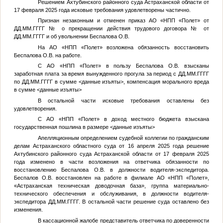
Решением Ахтубинского районного суда Астраханской области от
17 февраля 2025 года исковые требования удовлетворены частично.
Признан незаконным и отменен приказ АО «НПП «Полет» от
ДД.ММ.ГГГГ
№
о прекращении действия трудового договора
№
от
ДД.ММ.ГГГГ
и об увольнении Беспалова О.В.
На АО «НПП «Полет» возложена обязанность восстановить
Беспалова О.В. на работе.
С АО «НПП «Полет» в пользу Беспалова О.В. взысканы
заработная плата за время вынужденного прогула за период с
ДД.ММ.ГГГГ
по
ДД.ММ.ГГГГ
в сумме
<данные изъяты>
, компенсация морального вреда
в сумме
<данные изъяты>
В остальной части исковые требования оставлены без
удовлетворения.
С АО «НПП «Полет» в доход местного бюджета взыскана
государственная пошлина в размере
<данные изъяты>
Апелляционным определением судебной коллегии по гражданским
делам Астраханского областного суда от 16 апреля 2025 года решение
Ахтубинского районного суда Астраханской области от 17 февраля 2025
года изменено в части возложения на ответчика обязанности по
восстановлению Беспалова О.В. в должности водителя-экспедитора.
Беспалов О.В. восстановлен на работе в филиале АО «НПП «Полет»,
«Астраханская техническая доводочная база», группа материально-
технического обеспечения и обслуживания, в должности водителя-
экспедитора
ДД.ММ.ГГГГ
. В остальной части решение суда оставлено без
изменения.
В кассационной жалобе представитель ответчика по доверенности