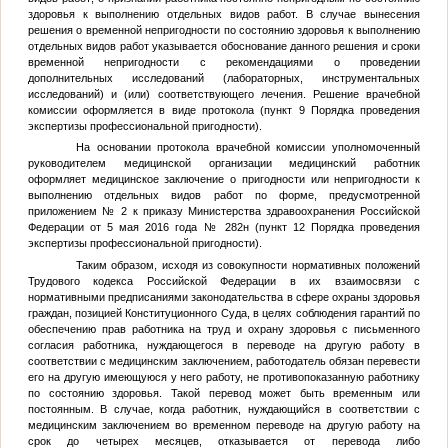
здоровья к выполнению отдельных видов работ. В случае вынесения
решения о временной непригодности по состоянию здоровья к выполнению
отдельных видов работ указывается обоснование данного решения и сроки
временной непригодности с рекомендациями о проведении
дополнительных исследований (лабораторных, инструментальных
исследований) и (или) соответствующего лечения. Решение врачебной
комиссии оформляется в виде протокола (пункт 9 Порядка проведения
экспертизы профессиональной пригодности).
На основании протокола врачебной комиссии уполномоченный
руководителем медицинской организации медицинский работник
оформляет медицинское заключение о пригодности или непригодности к
выполнению отдельных видов работ по форме, предусмотренной
приложением № 2 к приказу Министерства здравоохранения Российской
Федерации от 5 мая 2016 года № 282н (пункт 12 Порядка проведения
экспертизы профессиональной пригодности).
Таким образом, исходя из совокупности нормативных положений
Трудового кодекса Российской Федерации в их взаимосвязи с
нормативными предписаниями законодательства в сфере охраны здоровья
граждан, позицией Конституционного Суда, в целях соблюдения гарантий по
обеспечению прав работника на труд и охрану здоровья с письменного
согласия работника, нуждающегося в переводе на другую работу в
соответствии с медицинским заключением, работодатель обязан перевести
его на другую имеющуюся у него работу, не противопоказанную работнику
по состоянию здоровья. Такой перевод может быть временным или
постоянным. В случае, когда работник, нуждающийся в соответствии с
медицинским заключением во временном переводе на другую работу на
срок до четырех месяцев, отказывается от перевода либо