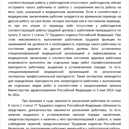
соответствующая работа у работодателя отсутствует, работодатель обязан
отстранить такого работника от работы с сохранением места работы на
весь срок, указанный в медицинском заключении. Если в соответствии с
медицинским заключением работник нуждается во временном переводе на
другую работу на срок более четырех месяцев или в постоянном переводе,
то при его отказе от перевода либо отсутствии у работодателя
соответствующей работы трудовой договор с работником прекращается по
пункту 8 части 1 статьи 77 Трудового кодекса Российской Федерации. При
этом невозможность выполнения работником трудовой функции по
занимаемой им должности и необходимость перевода такого работника по
состоянию здоровья на другую работу должны быть установлены
специализированной медицинской организацией и зафиксированы в
медицинском заключении о соответствии состояния здоровья работника
возможности выполнять им отдельные виды работ (профессиональной
пригодности работника), выданном в установленном порядке, то есть
специализированной медицинской организацией по результатам
экспертизы профессиональной пригодности. Такая экспертиза проводится
для определения пригодности или непригодности работника к выполнению
им отдельных видов работ в соответствии с предписаниями приказа
Министерства здравоохранения Российской Федерации от 5 мая 2016 года
№ 282н.
При проверке в суде законности увольнения работника по пункту
8 части 1 статьи 77 Трудового кодекса Российской Федерации обязанность
представить доказательства законности увольнения работника, то есть
наличие выданного в установленном законом порядке заключения,
свидетельствующего о наличии у него противопоказаний к работе, а также
соблюдение гарантий, предусмотренных Трудовым кодексом Российской
Федерации, по предложению работнику имеющейся у работодателя работы,