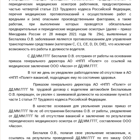
периодических медицинских осмотров работников, предусмотренных
частью четвертой статьи 213 Трудового кодекса Российской Федерации,
перечня медицинских противопоказаний к осуществлению работ с
вредными и (или) опасными производственными факторами, а также
работам, при выполнении которых проводятся обязательные
предварительные и периодические медицинские осмотры» (далее – приказ
Минздрава России от 28 января 2021 года № 29н), выявленные у
Беспалова О.В. заболевания являются противопоказанием для управления
транспортными средствами (категории С, С1, СЕ, D, DI, DIE), что исключает
возможность его работы в должности водителя.
С
ДД.ММ.ГГГГ
Беспалов О.В. отстранен от работы на основании
приказа генерального директора АО «НПП «Полет» со ссылкой на
медицинское заключение ООО «Аксон» от
ДД.ММ.ГГГГ
.
В тот же день он уведомлен работодателем об отсутствии в АО
«НПП «Полет» вакансий, подходящих ему по состоянию здоровья.
Приказом генерального директора АО «НПП «Полет» от
ДД.ММ.ГГГГ
№
трудовой договор с водителем автомобиля Беспаловым
О.В. прекращен, он уволен с занимаемой должности на основании пункта 8
части 1 статьи 77 Трудового кодекса Российской Федерации.
В качестве основания для увольнения указан приказ от
ДД.ММ.ГГГГ
№
-лс об отстранении Беспалова О.В. от работы, уведомление
от
ДД.ММ.ГГГГ
№
об отсутствии вакансий и заключение по результатам
периодического медицинского осмотра от
ДД.ММ.ГГГГ
, составленное ООО
«Аксон».
Беспалов О.В., полагая свое увольнение незаконным, и,
ссылаясь на результаты проведенной
ДД.ММ.ГГГГ
по его заказу ООО