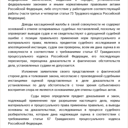
федеральными законами и иными нормативными правовыми актами
Российской Федерации, либо отсутствие у работодателя соответствующей
работы (части третья и четвертая статьи 73 Трудового кодекса Российской
Федерации).
Доводы кассационной жалобы в своей совокупности не содержат
оснований к отмене оспариваемых судебных постановлений, поскольку не
опровергают выводов судов и не свидетельствуют о допущенной судебной
ошибке с позиции правильного применения норм процессуального и
материального права; являлись предметом судебного исследования в
апелляционной инстанции, судом они проверены, всем им дана оценка в их
совокупности в соответствии с требованиями статьи 67 Гражданского
процессуального кодекса Российской Федерации, его последующих
пересмотрах, переоценка доказательств и фактических обстоятельств
дела, установленных судами не допускается.
Изложение заявителем своего представления о фактической
стороне дела и толкования закона, несогласие с произведенной судебными
инстанциями оценкой представленных в деле доказательств и
установленных по делу обстоятельств с точки зрения субъективного
восприятия спора не являются основаниями для отмены судебных актов.
Суды верно определили предмет доказывания и закон,
подлежащий применению при разрешении настоящего дела, нормы
материального и процессуального права применены правильно, а выводы
основаны на доказательствах, исследованных в процессе судебного
разбирательства, которым дана надлежащая оценка в соответствии с
требованиями статьи 67 Гражданского процессуального кодекса
Российской Федерации.