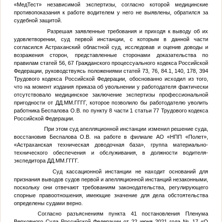
«МедТест» независимой экспертизы, согласно которой медицинские
противопоказания к работе водителем у него не выявлены, обратился за
судебной защитой.
Разрешая заявленные требования и приходя к выводу об их
удовлетворении, суд первой инстанции, с которым в данной части
согласился Астраханский областной суд, исследовав и оценив доводы и
возражения сторон, представленные сторонами доказательства по
правилам статей 56, 67 Гражданского процессуального кодекса Российской
Федерации, руководствуясь положениями статей 73, 76, 84.1, 140, 178, 394
Трудового кодекса Российской Федерации, обоснованно исходил из того,
что на момент издания приказа об увольнении у работодателя фактически
отсутствовало медицинское заключение экспертизы профессиональной
пригодности от
ДД.ММ.ГГГГ
, которое позволило бы работодателю уволить
работника Беспалова О.В. по пункту 8 части 1 статьи 77 Трудового кодекса
Российской Федерации.
При этом суд апелляционной инстанции изменил решение суда,
восстановив Беспалова О.В. на работе в филиале АО «НПП «Полет»,
«Астраханская техническая доводочная база», группа материально-
технического обеспечения и обслуживания, в должности водителя-
экспедитора
ДД.ММ.ГГГГ
.
Суд кассационной инстанции не находит оснований для
признания выводов судов первой и апелляционной инстанций незаконными,
поскольку они отвечают требованиям законодательства, регулирующего
спорные правоотношения, имеющие значение для дела обстоятельства
определены судами верно.
Согласно разъяснениям пункта 41 постановления Пленума
Верховного Суда Российской Федерации от 22 июня 2021 года № 17 «О